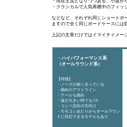
・現在主流となりつつある、小波か
・クラシカルで人気再燃中のフィッ
などなど、それぞれ同じショートボ
ますので全く同じボードケースには
上記の文章だけではイマイチイメー
・ハイパフォーマンス系
（オールラウンド系）
【特徴】
・ノーズが細く尖っている
・細めのアウトライン
・テールも細め
・波が大きい時でもOK
​・コンペ志向の方向け
・モモコシあたりからオールラウン
ドに対応できるモデルもあり