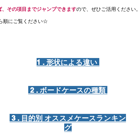
ば、その項目までジャンプできます
ので、ぜひご活用ください
から順にご覧ください☆
1 . 形状による違い
2 . ボードケースの種類
3 . 目的別 オススメケースランキン
グ